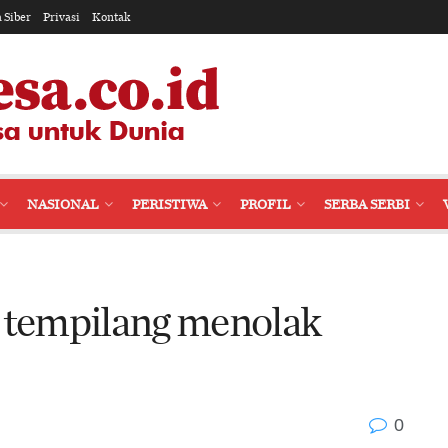
 Siber
Privasi
Kontak
NASIONAL
PERISTIWA
PROFIL
SERBA SERBI
a tempilang menolak
0