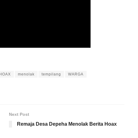
HOAX
menolak
tempilang
WARGA
Next Post
Remaja Desa Depeha Menolak Berita Hoax