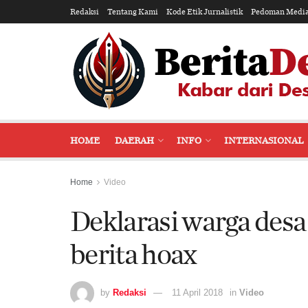
Redaksi
Tentang Kami
Kode Etik Jurnalistik
Pedoman Media
HOME
DAERAH
INFO
INTERNASIONAL
Home
Video
Deklarasi warga des
berita hoax
by
Redaksi
11 April 2018
in
Video