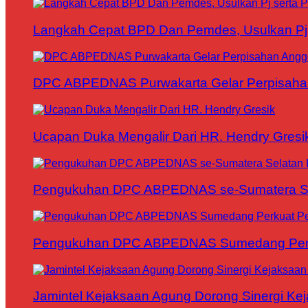
Langkah Cepat BPD Dan Pemdes, Usulkan Pj s
DPC ABPEDNAS Purwakarta Gelar Perpisaha
Ucapan Duka Mengalir Dari HR. Hendry Gresi
Pengukuhan DPC ABPEDNAS se-Sumatera Sela
Pengukuhan DPC ABPEDNAS Sumedang Perku
Jamintel Kejaksaan Agung Dorong Sinergi Ke