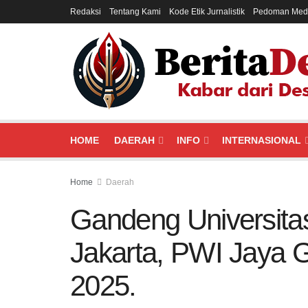
Redaksi
Tentang Kami
Kode Etik Jurnalistik
Pedoman Medi
HOME
DAERAH
INFO
INTERNASIONAL
Home
Daerah
Gandeng Universit
Jakarta, PWI Jaya 
2025.