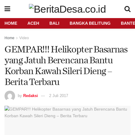
HOME
ACEH
BALI
BANGKA BELITUNG
BANT
Home
Video
GEMPAR!!! Helikopter Basarnas
yang Jatuh Berencana Bantu
Korban Kawah Sileri Dieng –
Berita Terbaru
by
Redaksi
2 Juli 2017