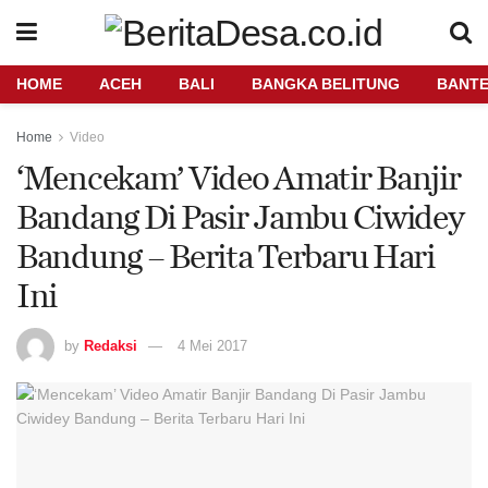
HOME
ACEH
BALI
BANGKA BELITUNG
BANT
Home
Video
‘Mencekam’ Video Amatir Banjir
Bandang Di Pasir Jambu Ciwidey
Bandung – Berita Terbaru Hari
Ini
by
Redaksi
4 Mei 2017