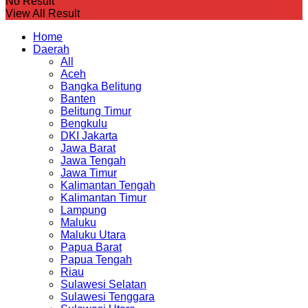
No Result
View All Result
Home
Daerah
All
Aceh
Bangka Belitung
Banten
Belitung Timur
Bengkulu
DKI Jakarta
Jawa Barat
Jawa Tengah
Jawa Timur
Kalimantan Tengah
Kalimantan Timur
Lampung
Maluku
Maluku Utara
Papua Barat
Papua Tengah
Riau
Sulawesi Selatan
Sulawesi Tenggara