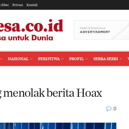
 Siber
Privasi
Kontak
NASIONAL
PERISTIWA
PROFIL
SERBA SERBI
 menolak berita Hoax
0