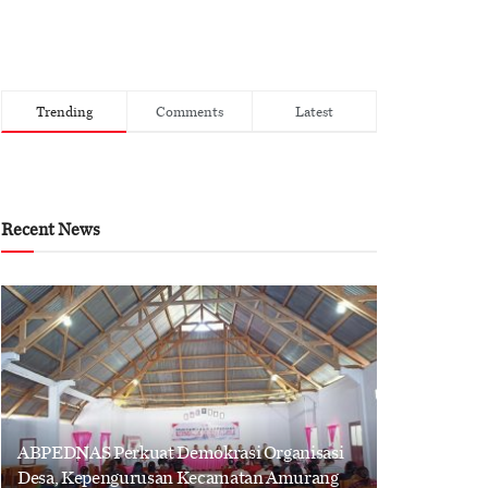
Trending
Comments
Latest
Recent News
ABPEDNAS Perkuat Demokrasi Organisasi
Desa, Kepengurusan Kecamatan Amurang