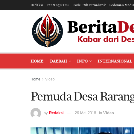
Redaksi
Tentang Kami
Kode Etik Jurnalistik
Pedoman Media
HOME
DAERAH
INFO
INTERNASIONAL
Home
Video
Pemuda Desa Rarang
by
Redaksi
26 Mei 2018
in
Video