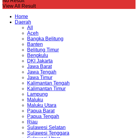
No Result
View All Result
Home
Daerah
All
Aceh
Bangka Belitung
Banten
Belitung Timur
Bengkulu
DKI Jakarta
Jawa Barat
Jawa Tengah
Jawa Timur
Kalimantan Tengah
Kalimantan Timur
Lampung
Maluku
Maluku Utara
Papua Barat
Papua Tengah
Riau
Sulawesi Selatan
Sulawesi Tenggara