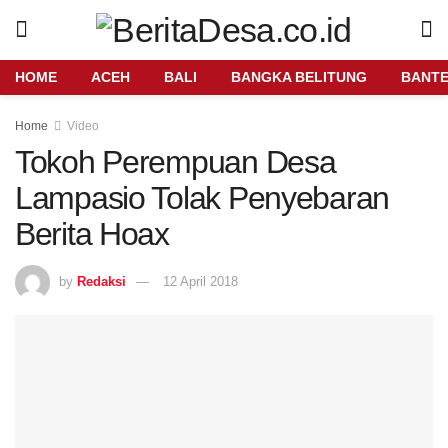
HOME
ACEH
BALI
BANGKA BELITUNG
BANT
Home
Video
Tokoh Perempuan Desa
Lampasio Tolak Penyebaran
Berita Hoax
by
Redaksi
12 April 2018