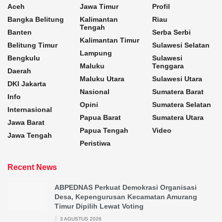
Aceh
Jawa Timur
Profil
Bangka Belitung
Kalimantan
Riau
Tengah
Banten
Serba Serbi
Kalimantan Timur
Belitung Timur
Sulawesi Selatan
Lampung
Bengkulu
Sulawesi
Maluku
Tenggara
Daerah
Maluku Utara
Sulawesi Utara
DKI Jakarta
Nasional
Sumatera Barat
Info
Opini
Sumatera Selatan
Internasional
Papua Barat
Sumatera Utara
Jawa Barat
Papua Tengah
Video
Jawa Tengah
Peristiwa
Recent News
ABPEDNAS Perkuat Demokrasi Organisasi
Desa, Kepengurusan Kecamatan Amurang
Timur Dipilih Lewat Voting
3 AGUSTUS 2026