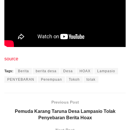
source
Tags:
Berita
berita desa
Desa
HOAX
Lampasio
PENYEBARAN
Perempuan
Tokoh
tolak
Previous Post
Pemuda Karang Taruna Desa Lampasio Tolak
Penyebaran Berita Hoax