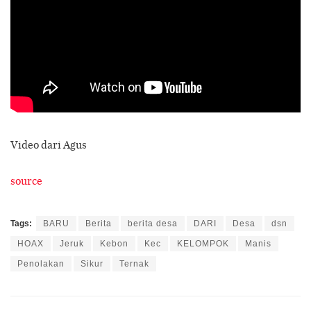
Video dari Agus
source
Tags:
BARU
Berita
berita desa
DARI
Desa
dsn
HOAX
Jeruk
Kebon
Kec
KELOMPOK
Manis
Penolakan
Sikur
Ternak