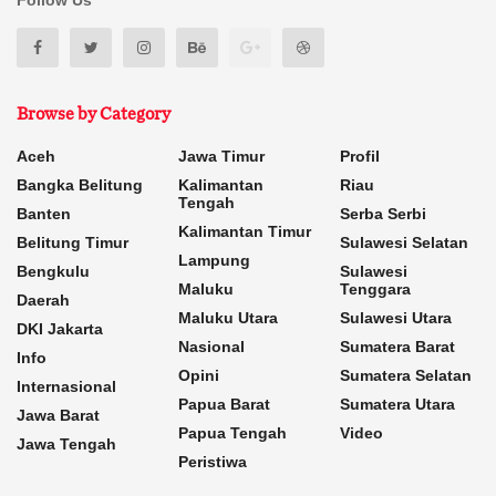
Follow Us
Browse by Category
Aceh
Jawa Timur
Profil
Bangka Belitung
Kalimantan
Riau
Tengah
Banten
Serba Serbi
Kalimantan Timur
Belitung Timur
Sulawesi Selatan
Lampung
Bengkulu
Sulawesi
Maluku
Tenggara
Daerah
Maluku Utara
Sulawesi Utara
DKI Jakarta
Nasional
Sumatera Barat
Info
Opini
Sumatera Selatan
Internasional
Papua Barat
Sumatera Utara
Jawa Barat
Papua Tengah
Video
Jawa Tengah
Peristiwa