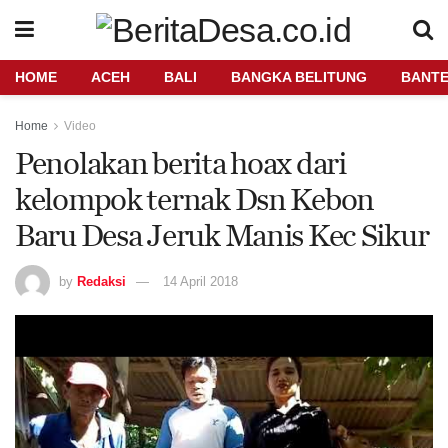
HOME
ACEH
BALI
BANGKA BELITUNG
BANT
Home
Video
Penolakan berita hoax dari
kelompok ternak Dsn Kebon
Baru Desa Jeruk Manis Kec Sikur
by
Redaksi
14 April 2018