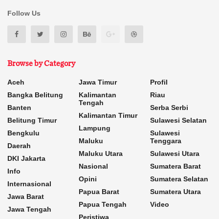
Follow Us
Browse by Category
Aceh
Jawa Timur
Profil
Bangka Belitung
Kalimantan
Riau
Tengah
Banten
Serba Serbi
Kalimantan Timur
Belitung Timur
Sulawesi Selatan
Lampung
Bengkulu
Sulawesi
Maluku
Tenggara
Daerah
Maluku Utara
Sulawesi Utara
DKI Jakarta
Nasional
Sumatera Barat
Info
Opini
Sumatera Selatan
Internasional
Papua Barat
Sumatera Utara
Jawa Barat
Papua Tengah
Video
Jawa Tengah
Peristiwa