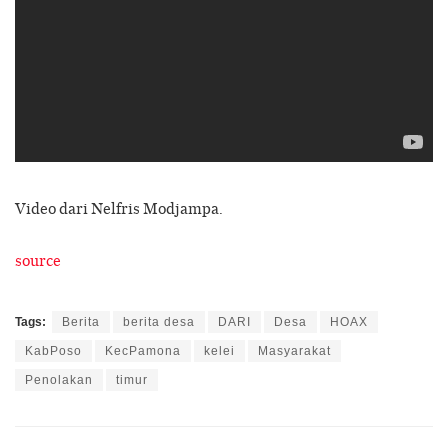
Video dari Nelfris Modjampa.
source
Tags:
Berita
berita desa
DARI
Desa
HOAX
KabPoso
KecPamona
kelei
Masyarakat
Penolakan
timur