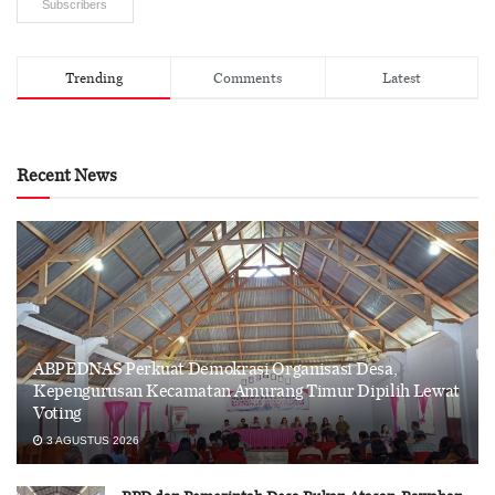
Subscribers
Trending
Comments
Latest
Recent News
ABPEDNAS Perkuat Demokrasi Organisasi Desa,
Kepengurusan Kecamatan Amurang Timur Dipilih Lewat
Voting
3 AGUSTUS 2026