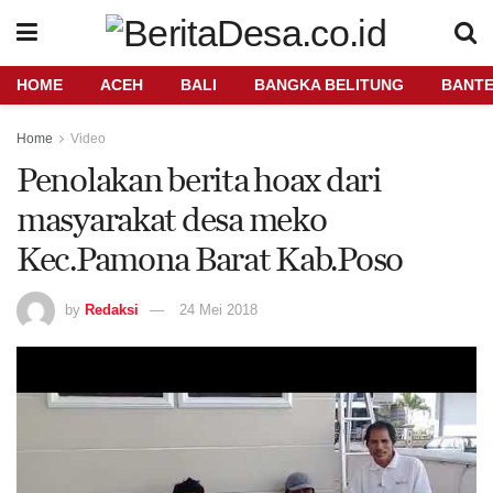
HOME
ACEH
BALI
BANGKA BELITUNG
BANT
Home
Video
Penolakan berita hoax dari
masyarakat desa meko
Kec.Pamona Barat Kab.Poso
by
Redaksi
24 Mei 2018