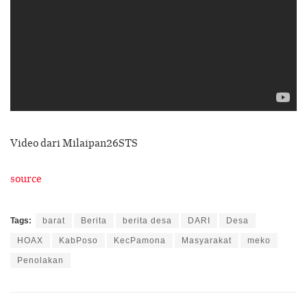
Video dari Milaipan26STS
source
Tags:
barat
Berita
berita desa
DARI
Desa
HOAX
KabPoso
KecPamona
Masyarakat
meko
Penolakan