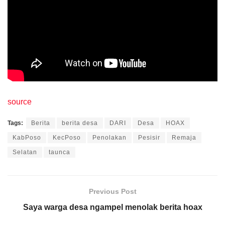
source
Tags:
Berita
berita desa
DARI
Desa
HOAX
KabPoso
KecPoso
Penolakan
Pesisir
Remaja
Selatan
taunca
Previous Post
Saya warga desa ngampel menolak berita hoax