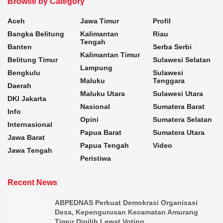
Browse by Category
Aceh
Jawa Timur
Profil
Bangka Belitung
Kalimantan
Riau
Tengah
Banten
Serba Serbi
Kalimantan Timur
Belitung Timur
Sulawesi Selatan
Lampung
Bengkulu
Sulawesi
Maluku
Tenggara
Daerah
Maluku Utara
Sulawesi Utara
DKI Jakarta
Nasional
Sumatera Barat
Info
Opini
Sumatera Selatan
Internasional
Papua Barat
Sumatera Utara
Jawa Barat
Papua Tengah
Video
Jawa Tengah
Peristiwa
Recent News
ABPEDNAS Perkuat Demokrasi Organisasi
Desa, Kepengurusan Kecamatan Amurang
Timur Dipilih Lewat Voting