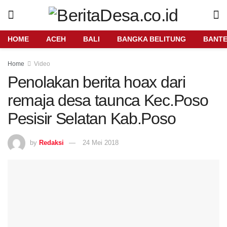
HOME
ACEH
BALI
BANGKA BELITUNG
BANT
Home
Video
Penolakan berita hoax dari
remaja desa taunca Kec.Poso
Pesisir Selatan Kab.Poso
by
Redaksi
24 Mei 2018