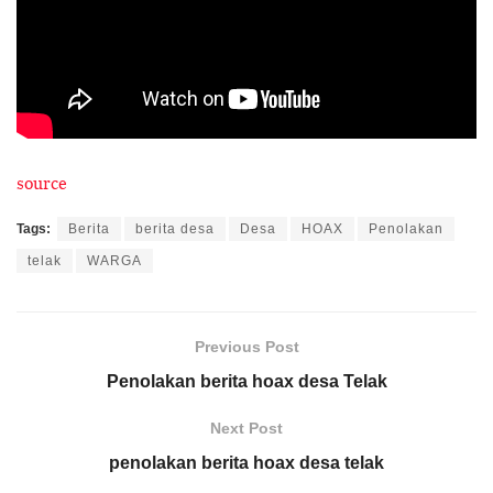
source
Tags:
Berita
berita desa
Desa
HOAX
Penolakan
telak
WARGA
Previous Post
Penolakan berita hoax desa Telak
Next Post
penolakan berita hoax desa telak