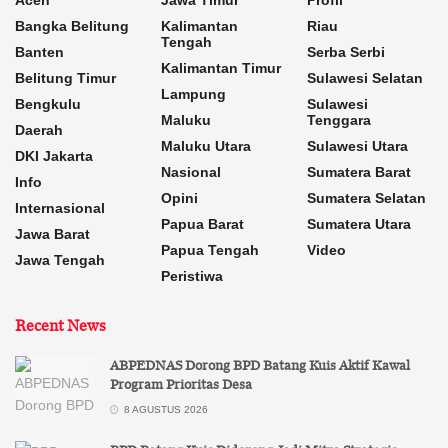
Aceh
Jawa Timur
Profil
Bangka Belitung
Kalimantan
Riau
Tengah
Banten
Serba Serbi
Kalimantan Timur
Belitung Timur
Sulawesi Selatan
Lampung
Bengkulu
Sulawesi
Maluku
Tenggara
Daerah
Maluku Utara
Sulawesi Utara
DKI Jakarta
Nasional
Sumatera Barat
Info
Opini
Sumatera Selatan
Internasional
Papua Barat
Sumatera Utara
Jawa Barat
Papua Tengah
Video
Jawa Tengah
Peristiwa
Recent News
ABPEDNAS Dorong BPD Batang Kuis Aktif Kawal
Program Prioritas Desa
8 AGUSTUS 2026