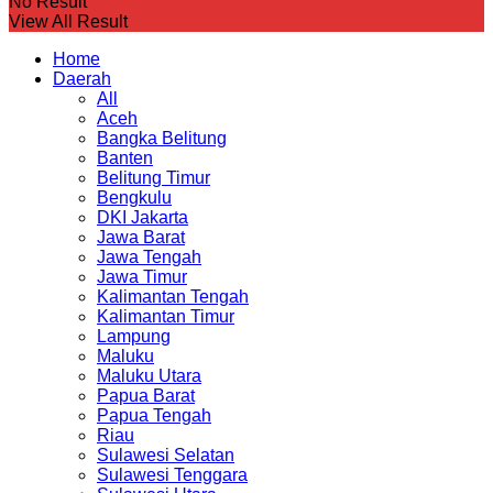
No Result
View All Result
Home
Daerah
All
Aceh
Bangka Belitung
Banten
Belitung Timur
Bengkulu
DKI Jakarta
Jawa Barat
Jawa Tengah
Jawa Timur
Kalimantan Tengah
Kalimantan Timur
Lampung
Maluku
Maluku Utara
Papua Barat
Papua Tengah
Riau
Sulawesi Selatan
Sulawesi Tenggara