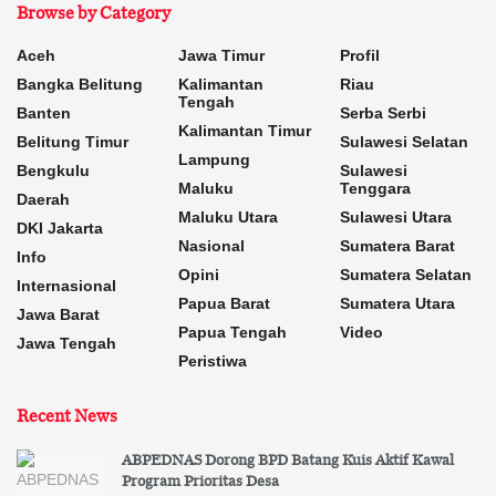
Browse by Category
Aceh
Jawa Timur
Profil
Bangka Belitung
Kalimantan
Riau
Tengah
Banten
Serba Serbi
Kalimantan Timur
Belitung Timur
Sulawesi Selatan
Lampung
Bengkulu
Sulawesi
Maluku
Tenggara
Daerah
Maluku Utara
Sulawesi Utara
DKI Jakarta
Nasional
Sumatera Barat
Info
Opini
Sumatera Selatan
Internasional
Papua Barat
Sumatera Utara
Jawa Barat
Papua Tengah
Video
Jawa Tengah
Peristiwa
Recent News
ABPEDNAS Dorong BPD Batang Kuis Aktif Kawal
Program Prioritas Desa