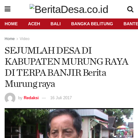
HOME
ACEH
BALI
BANGKA BELITUNG
BANT
Home
Video
SEJUMLAH DESA DI
KABUPATEN MURUNG RAYA
DI TERPA BANJIR Berita
Murung raya
by
Redaksi
16 Juli 2017