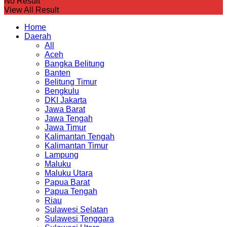
No Result
View All Result
Home
Daerah
All
Aceh
Bangka Belitung
Banten
Belitung Timur
Bengkulu
DKI Jakarta
Jawa Barat
Jawa Tengah
Jawa Timur
Kalimantan Tengah
Kalimantan Timur
Lampung
Maluku
Maluku Utara
Papua Barat
Papua Tengah
Riau
Sulawesi Selatan
Sulawesi Tenggara