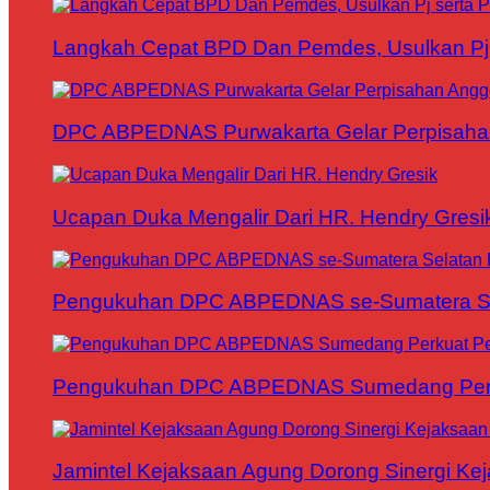
Langkah Cepat BPD Dan Pemdes, Usulkan Pj s
DPC ABPEDNAS Purwakarta Gelar Perpisaha
Ucapan Duka Mengalir Dari HR. Hendry Gresi
Pengukuhan DPC ABPEDNAS se-Sumatera Sela
Pengukuhan DPC ABPEDNAS Sumedang Perku
Jamintel Kejaksaan Agung Dorong Sinergi Ke