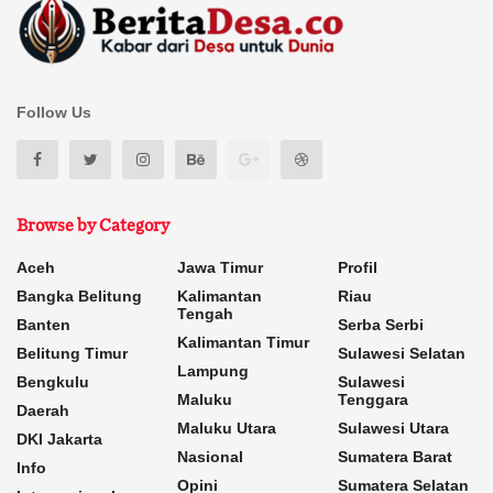
Follow Us
Browse by Category
Aceh
Jawa Timur
Profil
Bangka Belitung
Kalimantan
Riau
Tengah
Banten
Serba Serbi
Kalimantan Timur
Belitung Timur
Sulawesi Selatan
Lampung
Bengkulu
Sulawesi
Maluku
Tenggara
Daerah
Maluku Utara
Sulawesi Utara
DKI Jakarta
Nasional
Sumatera Barat
Info
Opini
Sumatera Selatan