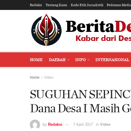
Redaksi
Tentang Kami
Kode Etik Jurnalistik
Pedoman Media
HOME
DAERAH
INFO
INTERNASIONAL
Home
Video
SUGUHAN SEPINCUK
Dana Desa I Masih G
by
Redaksi
7 April 2017
in
Video