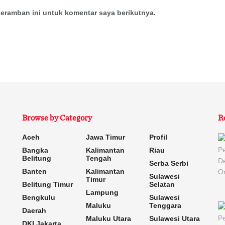
eramban ini untuk komentar saya berikutnya.
Browse by Category
R
Aceh
Jawa Timur
Profil
Bangka
Kalimantan
Riau
Belitung
Tengah
Serba Serbi
Banten
Kalimantan
Sulawesi
Timur
Belitung Timur
Selatan
Lampung
Bengkulu
Sulawesi
Maluku
Tenggara
Daerah
Maluku Utara
Sulawesi Utara
DKI Jakarta