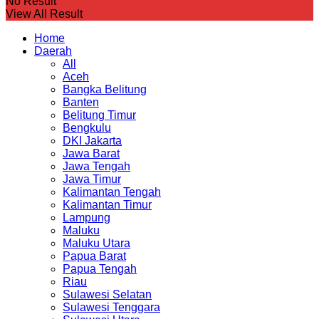
No Result
View All Result
Home
Daerah
All
Aceh
Bangka Belitung
Banten
Belitung Timur
Bengkulu
DKI Jakarta
Jawa Barat
Jawa Tengah
Jawa Timur
Kalimantan Tengah
Kalimantan Timur
Lampung
Maluku
Maluku Utara
Papua Barat
Papua Tengah
Riau
Sulawesi Selatan
Sulawesi Tenggara