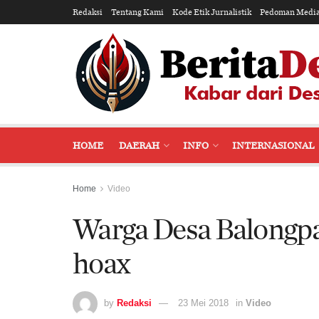
Redaksi
Tentang Kami
Kode Etik Jurnalistik
Pedoman Media
HOME
DAERAH
INFO
INTERNASIONAL
Home
Video
Warga Desa Balongpa
hoax
by
Redaksi
23 Mei 2018
in
Video