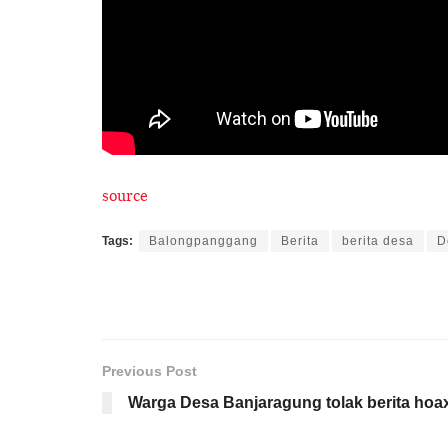
source
Tags:
Balongpanggang
Berita
berita desa
D
Previous Post
Warga Desa Banjaragung tolak berita hoa