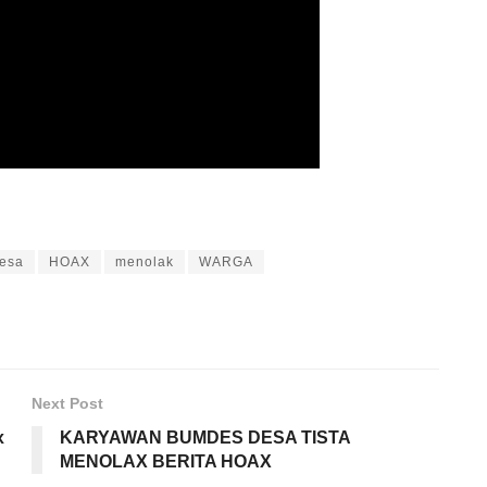
esa
HOAX
menolak
WARGA
Next Post
x
KARYAWAN BUMDES DESA TISTA
MENOLAX BERITA HOAX