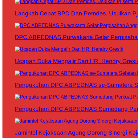
Langkah Cepat BPD Dan Pemdes, Usulkan Pj s
DPC ABPEDNAS Purwakarta Gelar Perpisaha
Ucapan Duka Mengalir Dari HR. Hendry Gresi
Pengukuhan DPC ABPEDNAS se-Sumatera Sela
Pengukuhan DPC ABPEDNAS Sumedang Perku
Jamintel Kejaksaan Agung Dorong Sinergi Ke