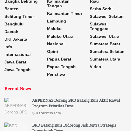
Bangka Belitung
Kalimantan
Riau
Tengah
Banten
Serba Serbi
Kalimantan Timur
Belitung Timur
Sulawesi Selatan
Lampung
Bengkulu
Sulawesi
Maluku
Tenggara
Daerah
Maluku Utara
Sulawesi Utara
DKI Jakarta
Nasional
Sumatera Barat
Info
Opini
Sumatera Selatan
Internasional
Papua Barat
Sumatera Utara
Jawa Barat
Papua Tengah
Video
Jawa Tengah
Peristiwa
Recent News
ABPEDNAS Dorong BPD Batang Kuis Aktif Kawal
Program Prioritas Desa
8 AGUSTUS 2026
BPD Batang Kuis Didorong Jadi Mitra Strategis
Pemerintah Desa