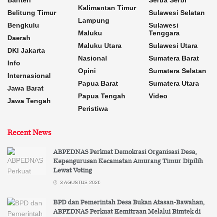
Banten
Serba Serbi
Kalimantan Timur
Belitung Timur
Sulawesi Selatan
Lampung
Bengkulu
Sulawesi
Maluku
Tenggara
Daerah
Maluku Utara
Sulawesi Utara
DKI Jakarta
Nasional
Sumatera Barat
Info
Opini
Sumatera Selatan
Internasional
Papua Barat
Sumatera Utara
Jawa Barat
Papua Tengah
Video
Jawa Tengah
Peristiwa
Recent News
ABPEDNAS Perkuat Demokrasi Organisasi Desa,
Kepengurusan Kecamatan Amurang Timur Dipilih
Lewat Voting
3 AGUSTUS 2026
BPD dan Pemerintah Desa Bukan Atasan-Bawahan,
ABPEDNAS Perkuat Kemitraan Melalui Bimtek di