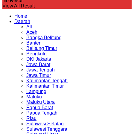
No Result
View All Result
Home
Daerah
All
Aceh
Bangka Belitung
Banten
Belitung Timur
Bengkulu
DKI Jakarta
Jawa Barat
Jawa Tengah
Jawa Timur
Kalimantan Tengah
Kalimantan Timur
Lampung
Maluku
Maluku Utara
Papua Barat
Papua Tengah
Riau
Sulawesi Selatan
Sulawesi Tenggara