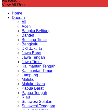
No Result
View All Result
Home
Daerah
All
Aceh
Bangka Belitung
Banten
Belitung Timur
Bengkulu
DKI Jakarta
Jawa Barat
Jawa Tengah
Jawa Timur
Kalimantan Tengah
Kalimantan Timur
Lampung
Maluku
Maluku Utara
Papua Barat
Papua Tengah
Riau
Sulawesi Selatan
Sulawesi Tenggara