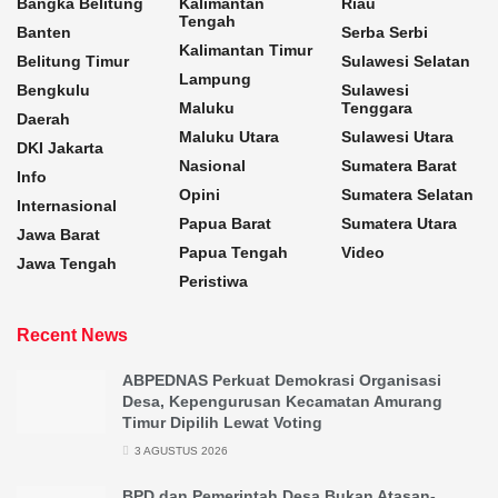
Bangka Belitung
Kalimantan
Riau
Tengah
Banten
Serba Serbi
Kalimantan Timur
Belitung Timur
Sulawesi Selatan
Lampung
Bengkulu
Sulawesi
Maluku
Tenggara
Daerah
Maluku Utara
Sulawesi Utara
DKI Jakarta
Nasional
Sumatera Barat
Info
Opini
Sumatera Selatan
Internasional
Papua Barat
Sumatera Utara
Jawa Barat
Papua Tengah
Video
Jawa Tengah
Peristiwa
Recent News
ABPEDNAS Perkuat Demokrasi Organisasi
Desa, Kepengurusan Kecamatan Amurang
Timur Dipilih Lewat Voting
3 AGUSTUS 2026
BPD dan Pemerintah Desa Bukan Atasan-