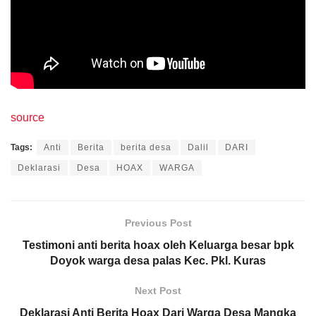
source
Tags:
Anti
Berita
berita desa
Dalil
DARI
Deklarasi
Desa
HOAX
WARGA
Previous Post
Testimoni anti berita hoax oleh Keluarga besar bpk
Doyok warga desa palas Kec. Pkl. Kuras
Next Post
Deklarasi Anti Berita Hoax Dari Warga Desa Mangka