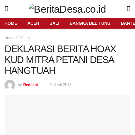
HOME
ACEH
BALI
BANGKA BELITUNG
BANT
Home
Video
DEKLARASI BERITA HOAX
KUD MITRA PETANI DESA
HANGTUAH
by
Redaksi
11 April 2018