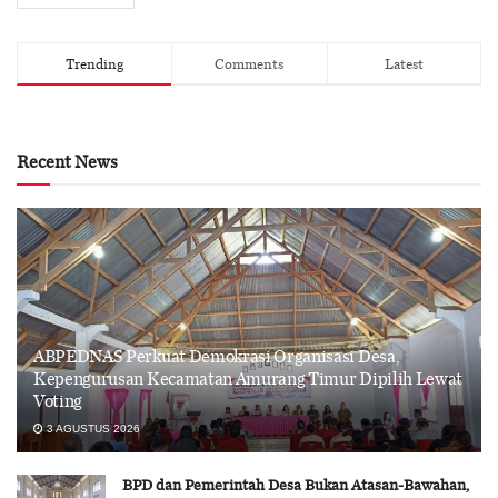
Trending
Comments
Latest
Recent News
ABPEDNAS Perkuat Demokrasi Organisasi Desa,
Kepengurusan Kecamatan Amurang Timur Dipilih Lewat
Voting
3 AGUSTUS 2026
BPD dan Pemerintah Desa Bukan Atasan-Bawahan,