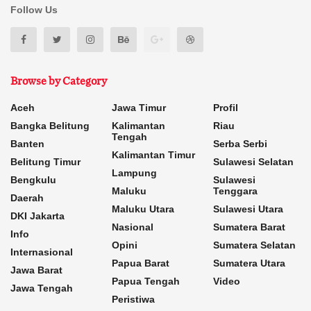
Follow Us
Browse by Category
Aceh
Jawa Timur
Profil
Bangka Belitung
Kalimantan
Riau
Tengah
Banten
Serba Serbi
Kalimantan Timur
Belitung Timur
Sulawesi Selatan
Lampung
Bengkulu
Sulawesi
Maluku
Tenggara
Daerah
Maluku Utara
Sulawesi Utara
DKI Jakarta
Nasional
Sumatera Barat
Info
Opini
Sumatera Selatan
Internasional
Papua Barat
Sumatera Utara
Jawa Barat
Papua Tengah
Video
Jawa Tengah
Peristiwa