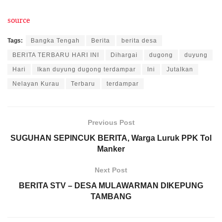
source
Tags:
Bangka Tengah
Berita
berita desa
BERITA TERBARU HARI INI
Dihargai
dugong
duyung
Hari
Ikan duyung dugong terdampar
Ini
JutaIkan
Nelayan Kurau
Terbaru
terdampar
Previous Post
SUGUHAN SEPINCUK BERITA, Warga Luruk PPK Tol
Manker
Next Post
BERITA STV – DESA MULAWARMAN DIKEPUNG
TAMBANG