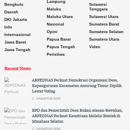
Lampung
Bengkulu
Sulawesi
Maluku
Tenggara
Daerah
Maluku Utara
Sulawesi Utara
DKI Jakarta
Nasional
Sumatera Barat
Info
Opini
Sumatera Selatan
Internasional
Papua Barat
Sumatera Utara
Jawa Barat
Papua Tengah
Video
Jawa Tengah
Peristiwa
Recent News
ABPEDNAS Perkuat Demokrasi Organisasi Desa,
Kepengurusan Kecamatan Amurang Timur Dipilih
Lewat Voting
3 AGUSTUS 2026
BPD dan Pemerintah Desa Bukan Atasan-Bawahan,
ABPEDNAS Perkuat Kemitraan Melalui Bimtek di
Minahasa Selatan
3 AGUSTUS 2026