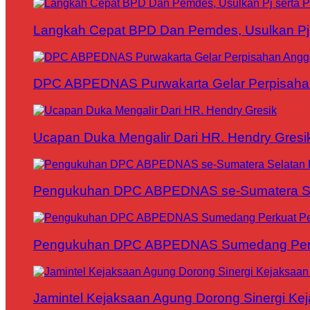
Langkah Cepat BPD Dan Pemdes, Usulkan Pj s
DPC ABPEDNAS Purwakarta Gelar Perpisaha
Ucapan Duka Mengalir Dari HR. Hendry Gresi
Pengukuhan DPC ABPEDNAS se-Sumatera Sela
Pengukuhan DPC ABPEDNAS Sumedang Perku
Jamintel Kejaksaan Agung Dorong Sinergi Ke