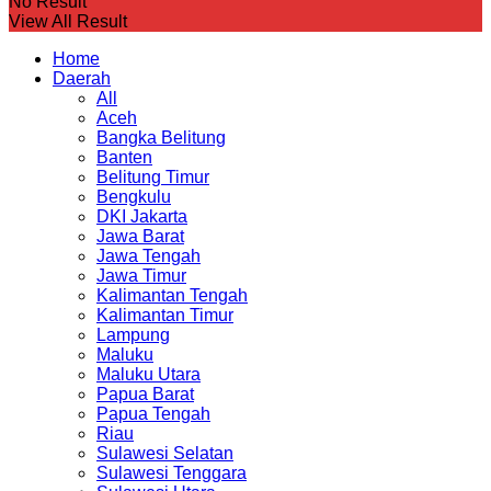
No Result
View All Result
Home
Daerah
All
Aceh
Bangka Belitung
Banten
Belitung Timur
Bengkulu
DKI Jakarta
Jawa Barat
Jawa Tengah
Jawa Timur
Kalimantan Tengah
Kalimantan Timur
Lampung
Maluku
Maluku Utara
Papua Barat
Papua Tengah
Riau
Sulawesi Selatan
Sulawesi Tenggara