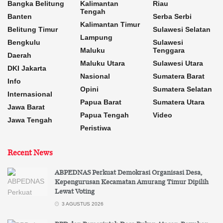
Bangka Belitung
Kalimantan
Riau
Tengah
Banten
Serba Serbi
Kalimantan Timur
Belitung Timur
Sulawesi Selatan
Lampung
Bengkulu
Sulawesi
Maluku
Tenggara
Daerah
Maluku Utara
Sulawesi Utara
DKI Jakarta
Nasional
Sumatera Barat
Info
Opini
Sumatera Selatan
Internasional
Papua Barat
Sumatera Utara
Jawa Barat
Papua Tengah
Video
Jawa Tengah
Peristiwa
Recent News
ABPEDNAS Perkuat Demokrasi Organisasi Desa,
Kepengurusan Kecamatan Amurang Timur Dipilih
Lewat Voting
3 AGUSTUS 2026