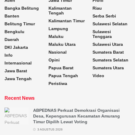
Aceh
Jawa Timur
Profil
Bangka Belitung
Kalimantan
Riau
Tengah
Banten
Serba Serbi
Kalimantan Timur
Belitung Timur
Sulawesi Selatan
Lampung
Bengkulu
Sulawesi
Maluku
Tenggara
Daerah
Maluku Utara
Sulawesi Utara
DKI Jakarta
Nasional
Sumatera Barat
Info
Opini
Sumatera Selatan
Internasional
Papua Barat
Sumatera Utara
Jawa Barat
Papua Tengah
Video
Jawa Tengah
Peristiwa
Recent News
ABPEDNAS Perkuat Demokrasi Organisasi
Desa, Kepengurusan Kecamatan Amurang
Timur Dipilih Lewat Voting
3 AGUSTUS 2026