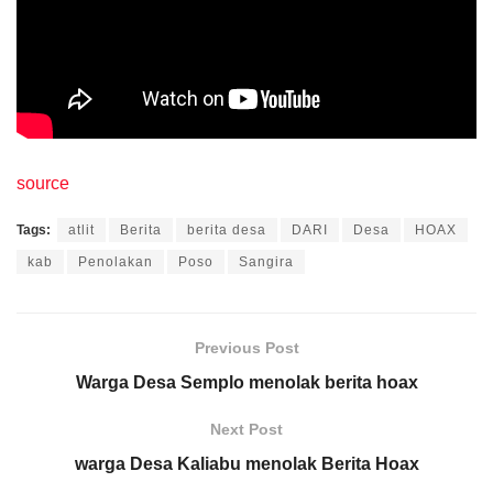
source
Tags:
atlit
Berita
berita desa
DARI
Desa
HOAX
kab
Penolakan
Poso
Sangira
Previous Post
Warga Desa Semplo menolak berita hoax
Next Post
warga Desa Kaliabu menolak Berita Hoax