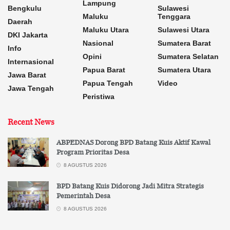
Lampung
Bengkulu
Sulawesi
Maluku
Tenggara
Daerah
Maluku Utara
Sulawesi Utara
DKI Jakarta
Nasional
Sumatera Barat
Info
Opini
Sumatera Selatan
Internasional
Papua Barat
Sumatera Utara
Jawa Barat
Papua Tengah
Video
Jawa Tengah
Peristiwa
Recent News
ABPEDNAS Dorong BPD Batang Kuis Aktif Kawal
Program Prioritas Desa
8 AGUSTUS 2026
BPD Batang Kuis Didorong Jadi Mitra Strategis
Pemerintah Desa
8 AGUSTUS 2026