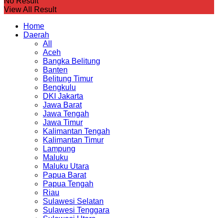
No Result
View All Result
Home
Daerah
All
Aceh
Bangka Belitung
Banten
Belitung Timur
Bengkulu
DKI Jakarta
Jawa Barat
Jawa Tengah
Jawa Timur
Kalimantan Tengah
Kalimantan Timur
Lampung
Maluku
Maluku Utara
Papua Barat
Papua Tengah
Riau
Sulawesi Selatan
Sulawesi Tenggara