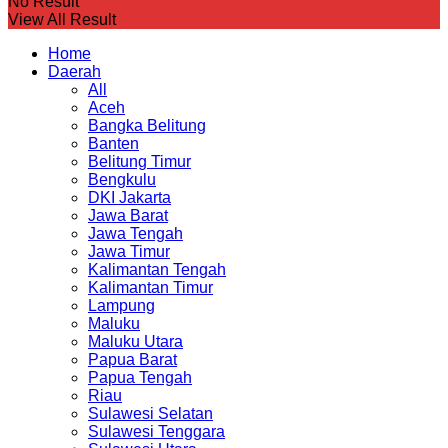
No Result
View All Result
Home
Daerah
All
Aceh
Bangka Belitung
Banten
Belitung Timur
Bengkulu
DKI Jakarta
Jawa Barat
Jawa Tengah
Jawa Timur
Kalimantan Tengah
Kalimantan Timur
Lampung
Maluku
Maluku Utara
Papua Barat
Papua Tengah
Riau
Sulawesi Selatan
Sulawesi Tenggara