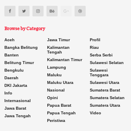
Browse by Category
Aceh
Jawa Timur
Profil
Bangka Belitung
Kalimantan
Riau
Tengah
Banten
Serba Serbi
Kalimantan Timur
Belitung Timur
Sulawesi Selatan
Lampung
Bengkulu
Sulawesi
Maluku
Tenggara
Daerah
Maluku Utara
Sulawesi Utara
DKI Jakarta
Nasional
Sumatera Barat
Info
Opini
Sumatera Selatan
Internasional
Papua Barat
Sumatera Utara
Jawa Barat
Papua Tengah
Video
Jawa Tengah
Peristiwa