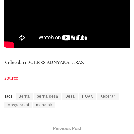
Video dari POLRES ADNYANA LIBAZ
source
Tags:
Berita
berita desa
Desa
HOAX
Kekeran
Masyarakat
menolak
Previous Post