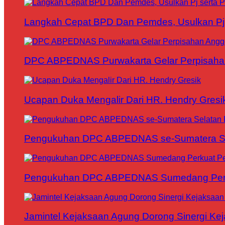
Langkah Cepat BPD Dan Pemdes, Usulkan Pj s
DPC ABPEDNAS Purwakarta Gelar Perpisaha
Ucapan Duka Mengalir Dari HR. Hendry Gresi
Pengukuhan DPC ABPEDNAS se-Sumatera Sela
Pengukuhan DPC ABPEDNAS Sumedang Perku
Jamintel Kejaksaan Agung Dorong Sinergi Ke