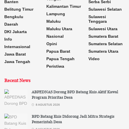
Banten
Serba Serbi
Kalimantan Timur
Belitung Timur
Sulawesi Selatan
Lampung
Bengkulu
Sulawesi
Maluku
Tenggara
Daerah
Maluku Utara
Sulawesi Utara
DKI Jakarta
Nasional
Sumatera Barat
Info
Opini
Sumatera Selatan
Internasional
Papua Barat
Sumatera Utara
Jawa Barat
Papua Tengah
Video
Jawa Tengah
Peristiwa
Recent News
ABPEDNAS Dorong BPD Batang Kuis Aktif Kawal
Program Prioritas Desa
8 AGUSTUS 2026
BPD Batang Kuis Didorong Jadi Mitra Strategis
Pemerintah Desa