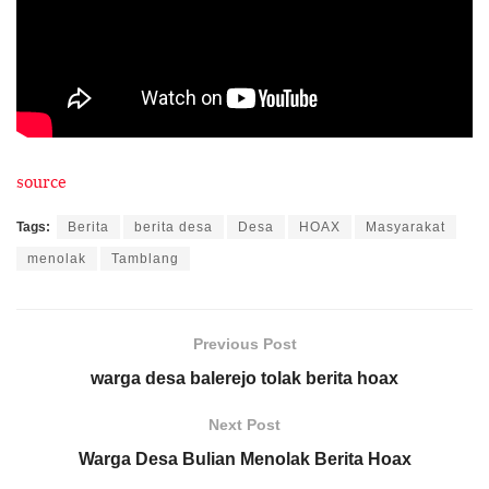
source
Tags:
Berita
berita desa
Desa
HOAX
Masyarakat
menolak
Tamblang
Previous Post
warga desa balerejo tolak berita hoax
Next Post
Warga Desa Bulian Menolak Berita Hoax